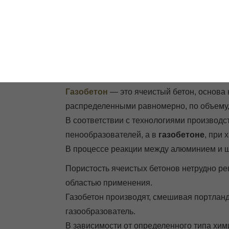
ООО "Стро
ГЛАВНАЯ
БЕТОННЫЕ КОЛЬЦА
Газоблоки из газо
Газобетон
— это ячеистый бетон, основа
распределенными равномерно, по объему,
В соответствии с технологиями производс
пенообразователей, а в
газобетоне
, при
В процессе реакции между алюминием и 
Пористость ячеистых бетонов нетрудно ре
областью применения.
Газобетон производят, смешивая портланд
газообразователь.
В зависимости от определенного типа хим