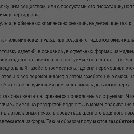
вяжущим веществом, или с продуктами его гидратации, на
ример пергидроль;
зультате обменных химических реакций, выделяющие газ, к 
тся алюминиевая пудра, при реакции с гидратом окиси ка
отливку изделий, в основном, в отдельных формах из жидк
производстве газобетона, используемые вещества — песча
пециальный газобетоносмеситель, где они перемешиваются 
ательно все перемешивают, а затем газобетонную смесь н
тобы после вспучивания они заполнились до самого верха.
о как она схватится, срезается проволочными струнами. Чт
рячие» смеси на разогретой воде с t°С в момент заливания
 в автоклавных печах, в среде насыщенного водяного пара 
 извлекается из форм. Таким образом получаются
газобетон