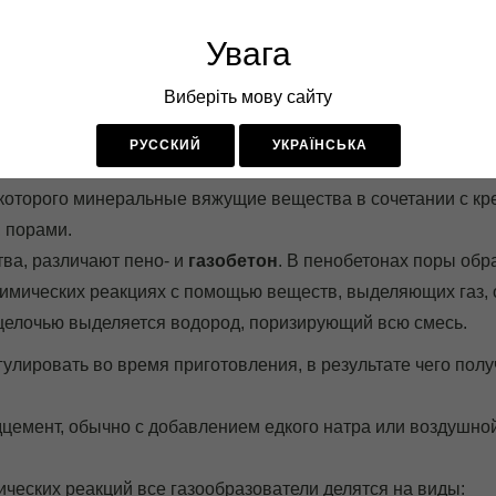
098-56-25-189
095-00-20-6
й Блок"
Увага
Рабочее время 8.00 - 17.30, Viber и Telegram - круглосуточн
Виберіть мову сайту
ГАЗОБЛОК
КРАСНЫЙ КИРПИЧ
ПЕНОБЛОК
ШЛА
бетона при автоклавном ме
РУССКИЙ
УКРАЇНСЬКА
 которого минеральные вяжущие вещества в сочетании с к
 порами.
тва, различают пено- и
газобетон
. В пенобетонах поры обр
 химических реакциях с помощью веществ, выделяющих газ
щелочью выделяется водород, поризирующий всю смесь.
гулировать во время приготовления, в результате чего пол
цемент, обычно с добавлением едкого натра или воздушно
ических реакций все газообразователи делятся на виды: