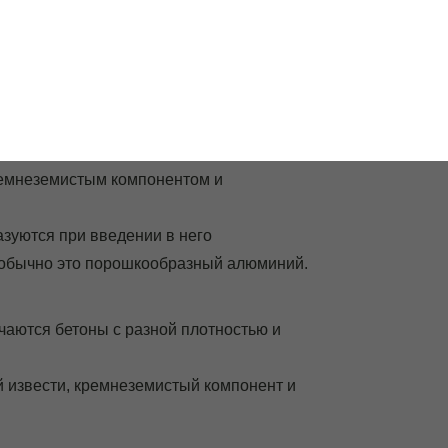
99
о
КОБЛОК
СТАТЬИ
КОНТАКТЫ
тоде производства
ремнеземистым компонентом и
азуются при введении в него
, обычно это порошкообразный алюминий.
учаются бетоны с разной плотностью и
й извести, кремнеземистый компонент и