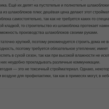
ника. Ещё их делят на пустотелые и полнотелые шлакоблоки
ва из шлакоблоков плюс дешёвая цена делают этот стройма
блока самостоятельно, так как не требуется каких-то спец
й кладкой, то строительство из шлакоблока протекает намно
можность производства шлакоблоков своими руками.
статочно хрупкий, поэтому рекомендуется строить дома не 
одность, поэтому требуется обязательное утепление; имеет
спеть в сухой сезон, так как при высокой влажности не иск
з них неудобно прокладывать различные коммуникации.
годня — это не токсичный стройматериал. Однако, некото
воздухе для профилактики, так как в примесях могут, в не