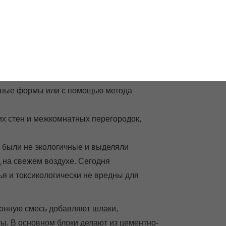
99
о
КОБЛОК
СТАТЬИ
КОНТАКТЫ
льные формы или с помощью метода
х стен и межкомнатных перегородок,
и были не экологичные и выделяли
 на свежем воздухе. Сегодня
ья и токсикологически не вредны для
тонную смесь добавляют шлаки,
ты. В основном блоки делают из цементно-