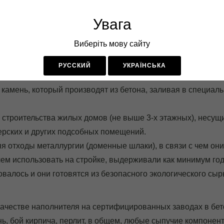
098-56-25-189
095-00-20-6
й Блок"
Увага
Рабочее время 8.00 - 17.30, Viber и Telegram - круглосуточн
Виберіть мову сайту
ГАЗОБЛОК
КРАСНЫЙ КИРПИЧ
ПЕНОБЛОК
ШЛА
коблока
РУССКИЙ
УКРАЇНСЬКА
 камень, который производят из бетона, заливая в специа
строительства жилых домов (не выше 3-х этажных), несущи
терских и других подсобных помещений.
 отходы металлургии (доменные шлаки), в связи с чем он
чем использовать на стройке, выдерживали как минимум год
алось и они готовятся из безопасного экологического сыр
 качестве наполнителя на сертифицированных заводах в бе
нь, бой кирпича, перлит, в общем, любые сыпучие компонен