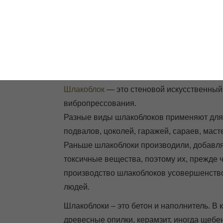
ООО "Стро
ГЛАВНАЯ
БЕТОННЫЕ КОЛЬЦА
Жилой дом из шла
Шлакоблок
— это стеновой искусственный
вибропрессования.
Разные виды шлакоблоков применяют для 
подвалов, цоколей, гаражей, сараев, мас
Раньше шлакоблоки производили, добавляя
токсичные вещества, поэтому их, прежде 
производство шлакоблоков усовершенствов
людей.
Шлакоблоки – это бетон и наполнитель. В
древесные опилки, керамзит, иногда щебе