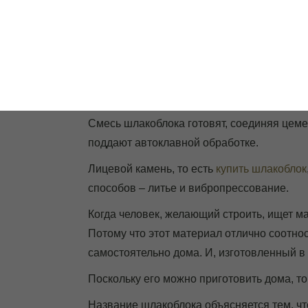
ООО "Стро
ГЛАВНАЯ
БЕТОННЫЕ КОЛЬЦА
Стеновой камень 
Смесь шлакоблока готовят, соединяя цемен
поддают автоклавной обработке.
Лицевой камень, то есть
купить шлакоблок
способов – литье и вибропрессование.
Когда человек, желающий строить, ищет ма
Потому что этот материал отлично соотнос
самостоятельно дома. И, изготовленный в
Поскольку его можно приготовить дома, то
Название шлакоблока объясняется тем, чт