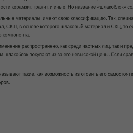
ости керамзит, гранит, и иные. Но название «шлакоблок» с
ельные материалы, имеют свою классификацию. Так, специа
л, СКШ, в основе которого шлаковый материал и СКЦ, то е
о компонента.
именение распространено, как среди частных лиц, так и пр
 шлакоблок покупают из-за его невысокой цены. Если сравн
зывают такие, как возможность изготовить его самостояте
еров.