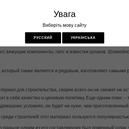
098-56-25-189
095-00-20-6
й Блок"
Увага
Рабочее время 8.00 - 17.30, Viber и Telegram - круглосуточн
Виберіть мову сайту
ГАЗОБЛОК
КРАСНЫЙ КИРПИЧ
ПЕНОБЛОК
ШЛА
— шлакоблок в Харькове
РУССКИЙ
УКРАЇНСЬКА
т, вяжущие компоненты, гипс и известки шлаков. Шлакоблок
, который также является и рядовым, изготовляют самыми
териал для строительства, скорее всего он не сможет не о
ит в себе качество и ценовую политику. Еще одним плюс – т
 домашних условиях, он будет не хуже, чем приготовленный
 среди строителей этот материал пользуется популярностью
о раньше одним из его составляющих был доменный шлак. С