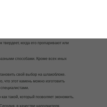
99
о
КОБЛОК
СТАТЬИ
КОНТАКТЫ
 твердеет, когда его пропаривают или
 разными способами. Кроме всех иных
становить свой выбор на шлакоблоке.
о, что этот камень можно изготовить
 специалистами.
 как такой, который позволяет экономить.
егодня, в качестве наполнителя,